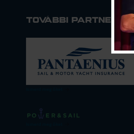
További partnerein
Ismerd meg őket
Ismerd meg őket