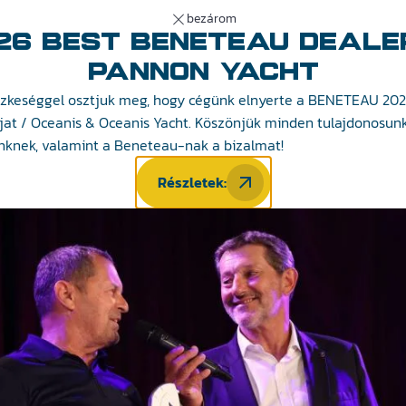
bezárom
26 BEST BENETEAU DEALE
áltatásaink
Aktualitások
Hajózás 101
Pannon Yacht 
PANNON YACHT
zkeséggel osztjuk meg, hogy cégünk elnyerte a BENETEAU 202
íjat / Oceanis & Oceanis Yacht. Köszönjük minden tulajdonosun
utions
nknek, valamint a Beneteau-nak a bizalmat!
Részletek:
nszírozási megoldásokat. Ügyfeleik és üzleti partnereik egy pro
el áll rendelkezésükre.