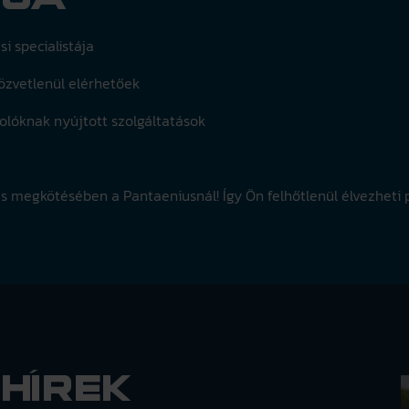
si specialistája
közvetlenül elérhetőek
rtolóknak nyújtott szolgáltatások
ás megkötésében a Pantaeniusnál! Így Ön felhőtlenül élvezheti 
hírek