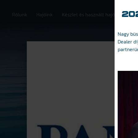
20
Rólunk
Hajóink
Készlet és használt hajók
Szolg
Nagy büs
Dealer d
partnerü