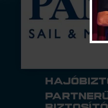
hajóbizt
partnerü
biztosít