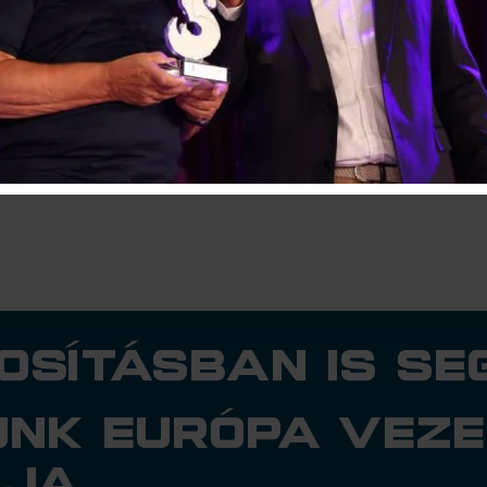
osításban is seg
nk Európa veze
ója