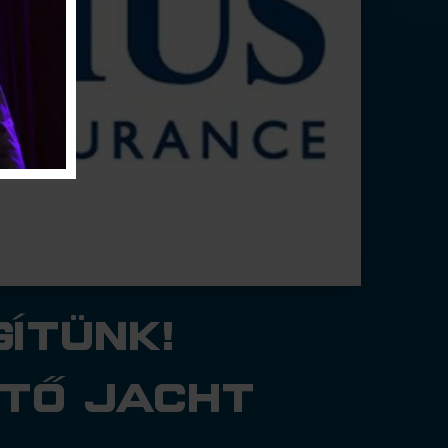
ítünk!
tő jacht