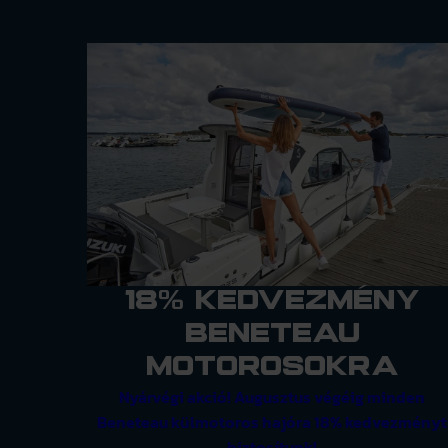
18% kedvezmény
Beneteau
motorosokra
Nyárvégi akció! Augusztus végéig minden
Beneteau külmotoros hajóra 18% kedvezményt
biztosítunk!