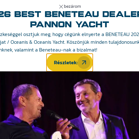
bezárom
26 BEST BENETEAU DEALE
áltatásaink
Aktualitások
Hajózás 101
Pannon Yacht 
PANNON YACHT
zkeséggel osztjuk meg, hogy cégünk elnyerte a BENETEAU 202
íjat / Oceanis & Oceanis Yacht. Köszönjük minden tulajdonosun
nknek, valamint a Beneteau-nak a bizalmat!
Részletek: